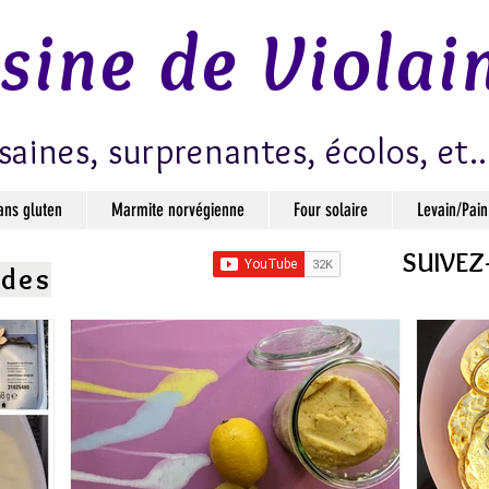
isine de Violai
saines, surprenantes, écolos, et..
ans gluten
Marmite norvégienne
Four solaire
Levain/Pain
SUIVEZ
ndes