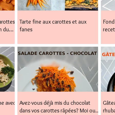
arottes,
Tarte fine aux carottes et aux
Fond 
n du
fanes
recet
facile
ne avec
Avez-vous déjà mis du chocolat
Gâtea
dans vos carottes râpées? Moi oui,
rhub