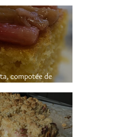
nta, compotée de
luten)