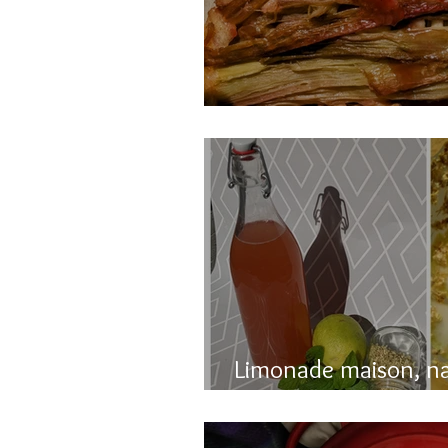
Gâteau renversé à l
Limonade maison, n
pétillante!!!