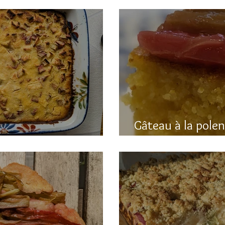
Gâteau à la pole
hubarbe (avec polenta)
rhubarbe (sans g