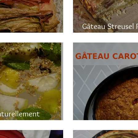
Gâteau Streusel 
a rhubarbe
et hyper bon!
aturellement
Gâteau printanier