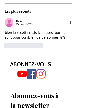
MILLET
recette qui fonctio
Les plus récents
Invité
25 nov. 2025
bien la recette mais les doses fournies 
sont pour combien de personnes ????
J'aime
Répondre
ABONNEZ-VOUS!
Abonnez-vous à 
la newsletter