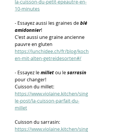
la-cuisson-du-petit-epeautre-en-
10-minutes
- Essayez aussi les graines de 
blé 
amidonnier
!
C'est aussi une graine ancienne 
pauvre en gluten
https://lunchidee.ch/fr/blog/koch
en-mit-alten-getreidesorten#/
- Essayez le 
millet
 ou le 
sarrasin
pour changer!
Cuisson du millet:
https://www.violaine.kitchen/sing
le-post/la-cuisson-parfait-du-
millet
Cuisson du sarrasin:
https://www.violaine.kitchen/sing