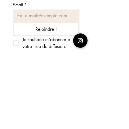
E-mail
*
Rejoindre !
Je souhaite m'abonner à 
votre liste de diffusion.
Recherche sur le site:
RECETTES RÉCENTES
BALCON: la plante 🌱 à
cultiver absolument pour se
RÉGALER 💚 tomates cerise