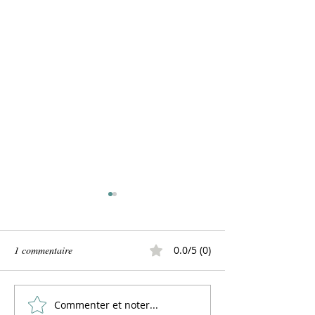
1 commentaire
0.0/5 (0)
Commenter et noter...
La cuisson parfaite du
La cuisson du sarr