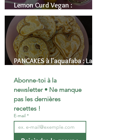
Lemon Curd Vegan :
L'alternative saine aux pois
chiches
PANCAKES à l'aquafaba : La
Recette Vegan Ultra-
Moelleuse (Sans Œufs)
Abonne-toi à la 
newsletter • Ne manque 
pas les dernières 
recettes !
E-mail
*