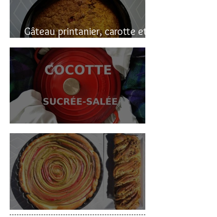
Gâteau printanier, carotte et
rhubarbe
Cocotte sucrée-salée
Deux gâteaux à la rhubarbe