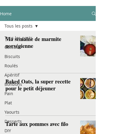
Home
Tous les posts
Tous les posts
Ma semaine de marmite
norvégienne
Gâteaux
Biscuits
Roulés
Apéritif
Baked Oats, la super recette
Bonbons
pour le petit déjeuner
Pain
Plat
Yaourts
Desserts
Tarte aux pommes avec filo
DIY