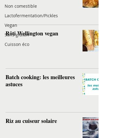
Non comestible
Lactofermentation/Pickles
Vegan
Rôti Wellington vegan
Sans gluten
Cuisson éco
Batch cooking: les meilleures
astuces
Riz au cuiseur solaire