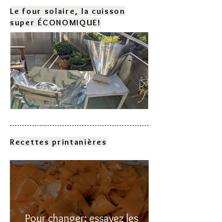
Le four solaire, la cuisson
super ÉCONOMIQUE!
Comment choisir son four
solaire?
Recettes printanières
Pour changer: essayez les