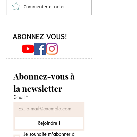
Commenter et noter...
Lemon Curd Vegan :
PANCAKES à l'aq
L'alternative saine aux pois
La Recette Vegan 
chiches
Moelleuse (Sans 
ABONNEZ-VOUS!
Abonnez-vous à 
la newsletter
E-mail
*
Rejoindre !
Je souhaite m'abonner à 