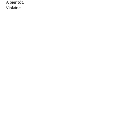
A bientôt,
Violaine