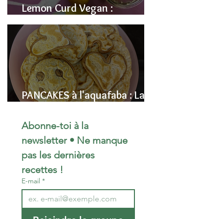
Lemon Curd Vegan :
L'alternative saine aux pois
chiches
PANCAKES à l'aquafaba : La
Recette Vegan Ultra-
Moelleuse (Sans Œufs)
Abonne-toi à la 
newsletter • Ne manque 
pas les dernières 
recettes !
E-mail
*