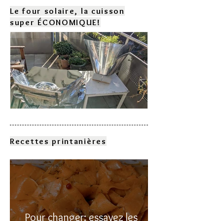
Le four solaire, la cuisson
super ÉCONOMIQUE!
Comment choisir son four
solaire?
Recettes printanières
Pour changer: essayez les