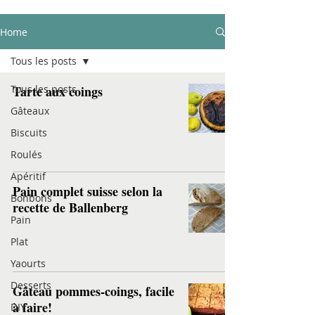
Home
Tous les posts
Tous les posts
Tarte aux coings
Gâteaux
Biscuits
Roulés
Apéritif
Pain complet suisse selon la
Bonbons
recette de Ballenberg
Pain
Plat
Yaourts
Desserts
Gâteau pommes-coings, facile
à faire!
DIY