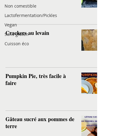
Non comestible
Lactofermentation/Pickles
Vegan
Crackers au levain
Sans gluten
Cuisson éco
Pumpkin Pie, très facile à
faire
Gâteau sucré aux pommes de
terre