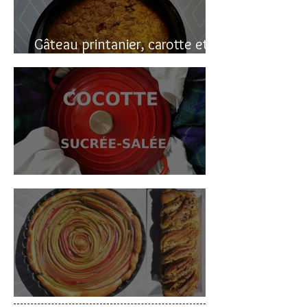
Gâteau printanier, carotte et
rhubarbe
Cocotte sucrée-salée
Deux gâteaux à la rhubarbe