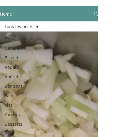
Home
Tous les posts
Tous les posts
Gâteaux
Biscuits
Roulés
Apéritif
Bonbons
Pain
Plat
Yaourts
Desserts
DIY