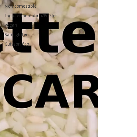
Non comestible
Lactofermentation/Pickles
Vegan
Sans gluten
Cuisson éco