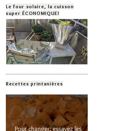
Le four solaire, la cuisson
super ÉCONOMIQUE!
Comment choisir son four
solaire?
Recettes printanières
Pour changer: essayez les