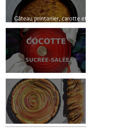
Gâteau printanier, carotte et
rhubarbe
Cocotte sucrée-salée
Deux gâteaux à la rhubarbe