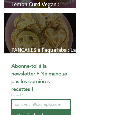
Lemon Curd Vegan :
L'alternative saine aux pois
chiches
PANCAKES à l'aquafaba : La
Recette Vegan Ultra-
Moelleuse (Sans Œufs)
Abonne-toi à la 
newsletter • Ne manque 
pas les dernières 
recettes !
E-mail
*