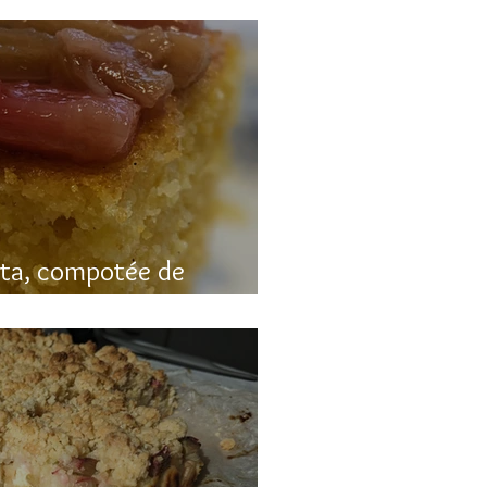
nta, compotée de
luten)