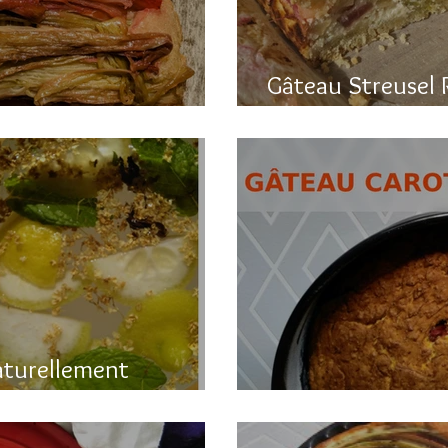
Gâteau Streusel 
a rhubarbe
et hyper bon!
aturellement
Gâteau printanier