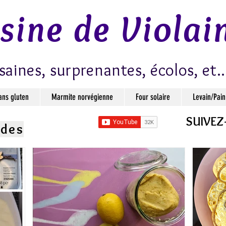
isine de Violai
saines, surprenantes, écolos, et..
ans gluten
Marmite norvégienne
Four solaire
Levain/Pain
SUIVEZ
ndes