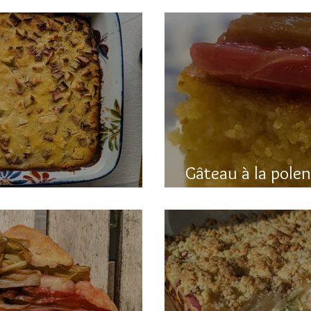
Gâteau à la pole
hubarbe (avec polenta)
rhubarbe (sans g