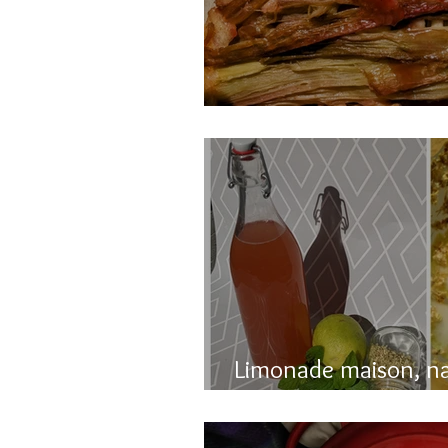
Gâteau renversé à l
Limonade maison, n
pétillante!!!