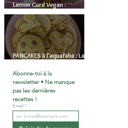
Lemon Curd Vegan :
L'alternative saine aux pois
chiches
PANCAKES à l'aquafaba : La
Recette Vegan Ultra-
Moelleuse (Sans Œufs)
Abonne-toi à la 
newsletter • Ne manque 
pas les dernières 
recettes !
E-mail
*