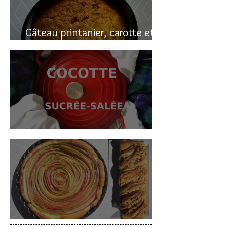
Gâteau printanier, carotte et
rhubarbe
Cocotte sucrée-salée
Deux gâteaux à la rhubarbe