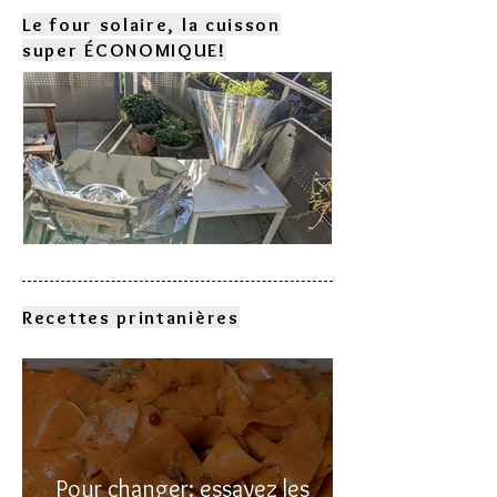
Le four solaire, la cuisson
super ÉCONOMIQUE!
Comment choisir son four
solaire?
Recettes printanières
Pour changer: essayez les