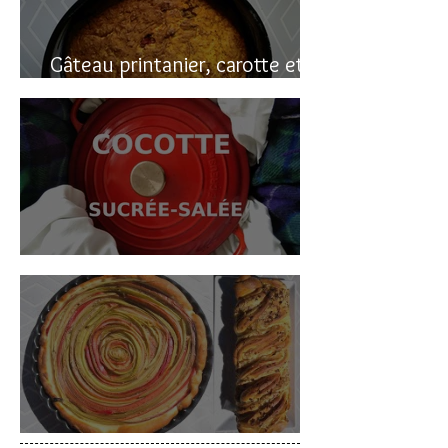
Gâteau printanier, carotte et
rhubarbe
Cocotte sucrée-salée
Deux gâteaux à la rhubarbe