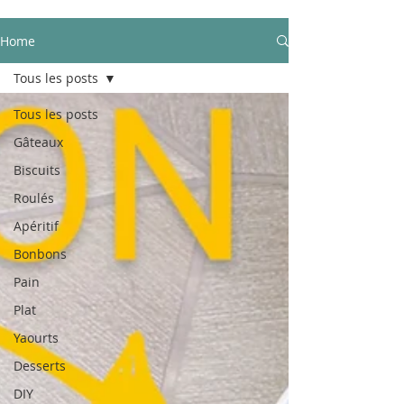
Home
Tous les posts
Tous les posts
Gâteaux
Biscuits
Roulés
Apéritif
Bonbons
Pain
Plat
Yaourts
Desserts
DIY