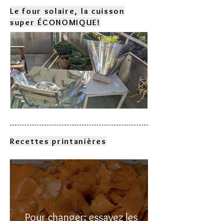
Le four solaire, la cuisson
super ÉCONOMIQUE!
Comment choisir son four
solaire?
Recettes printanières
Pour changer: essayez les