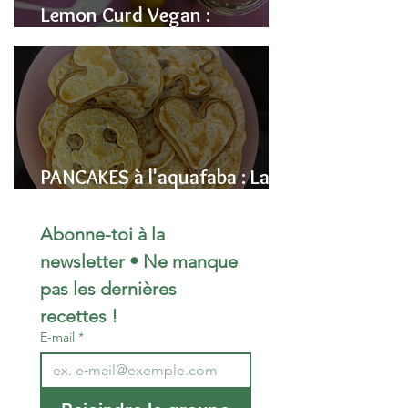
Lemon Curd Vegan :
L'alternative saine aux pois
chiches
PANCAKES à l'aquafaba : La
Recette Vegan Ultra-
Moelleuse (Sans Œufs)
Abonne-toi à la 
newsletter • Ne manque 
pas les dernières 
recettes !
E-mail
*