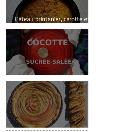
Gâteau printanier, carotte et
rhubarbe
Cocotte sucrée-salée
Deux gâteaux à la rhubarbe