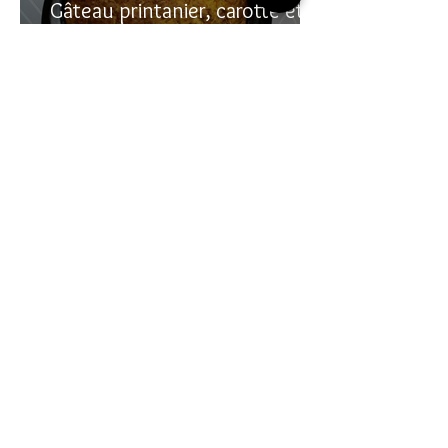
Gâteau printanier, carotte et
rhubarbe
Recherche sur le site:
VOUS AVEZ DES
QUESTIONS?
commentaire
Laissez un
en bas des pages
de recettes
Vous pouvez me contacter en allant sur la
page
CONTACT
que vous voyez en haut à
droite de cette page.
Vous pouvez aussi m'envoyer un message
en allant sur mes pages
instagram
ou
youtube
(liens sur les icônes au-dessus)