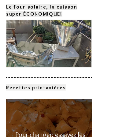
Le four solaire, la cuisson
super ÉCONOMIQUE!
Comment choisir son four
solaire?
Recettes printanières
Pour changer: essayez les