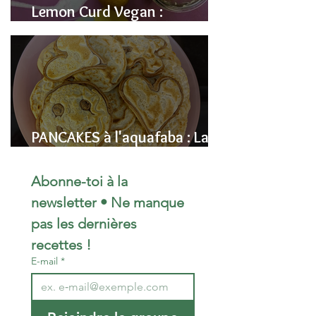
Lemon Curd Vegan :
L'alternative saine aux pois
chiches
PANCAKES à l'aquafaba : La
Recette Vegan Ultra-
Moelleuse (Sans Œufs)
Abonne-toi à la 
newsletter • Ne manque 
pas les dernières 
recettes !
E-mail
*