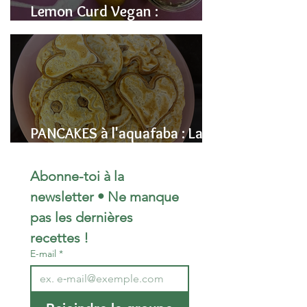
Lemon Curd Vegan :
L'alternative saine aux pois
chiches
PANCAKES à l'aquafaba : La
Recette Vegan Ultra-
Moelleuse (Sans Œufs)
Abonne-toi à la 
newsletter • Ne manque 
pas les dernières 
recettes !
E-mail
*