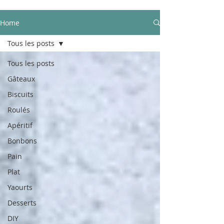
Home
Tous les posts
Tous les posts
Gâteaux
Biscuits
Roulés
Apéritif
Bonbons
Pain
Plat
Yaourts
Desserts
DIY