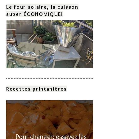
Le four solaire, la cuisson
super ÉCONOMIQUE!
Comment choisir son four
solaire?
Recettes printanières
Pour changer: essayez les