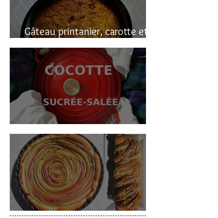
Gâteau printanier, carotte et
rhubarbe
Cocotte sucrée-salée
Deux gâteaux à la rhubarbe