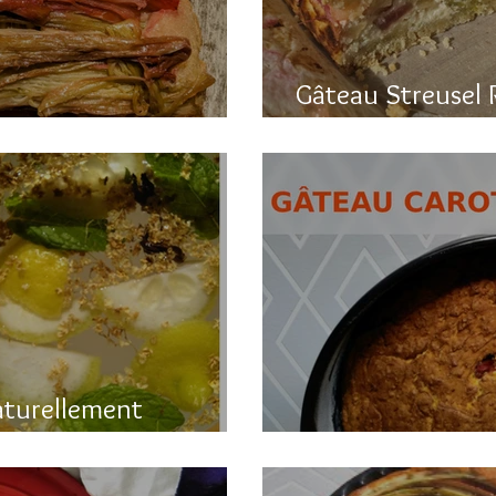
Gâteau Streusel 
a rhubarbe
et hyper bon!
aturellement
Gâteau printanier