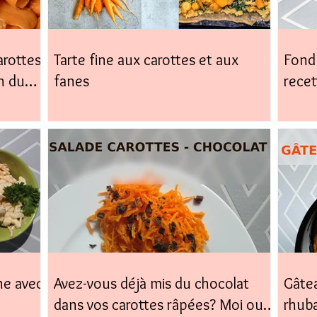
arottes,
Tarte fine aux carottes et aux
Fond 
n du
fanes
recet
facile
ne avec
Avez-vous déjà mis du chocolat
Gâtea
dans vos carottes râpées? Moi oui,
rhub