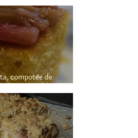
nta, compotée de
luten)