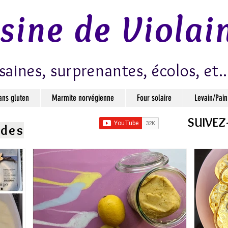
isine de Violai
saines, surprenantes, écolos, et..
ans gluten
Marmite norvégienne
Four solaire
Levain/Pain
SUIVEZ
ndes