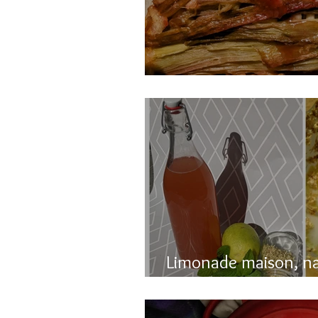
Gâteau renversé à l
Limonade maison, n
pétillante!!!