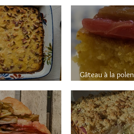
Gâteau à la pole
hubarbe (avec polenta)
rhubarbe (sans g