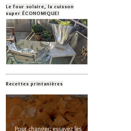
Le four solaire, la cuisson
super ÉCONOMIQUE!
Comment choisir son four
solaire?
Recettes printanières
Pour changer: essayez les