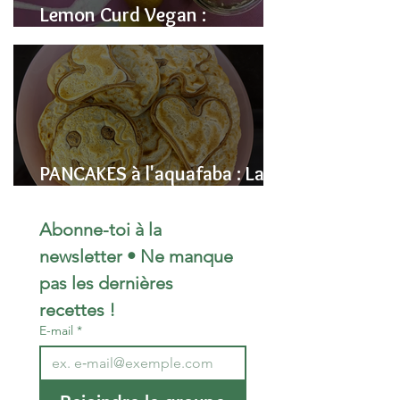
Lemon Curd Vegan :
L'alternative saine aux pois
chiches
PANCAKES à l'aquafaba : La
Recette Vegan Ultra-
Moelleuse (Sans Œufs)
Abonne-toi à la 
newsletter • Ne manque 
pas les dernières 
recettes !
E-mail
*