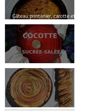
Gâteau printanier, carotte et
rhubarbe
Cocotte sucrée-salée
Deux gâteaux à la rhubarbe