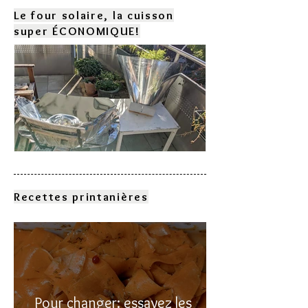
Le four solaire, la cuisson
super ÉCONOMIQUE!
Comment choisir son four
solaire?
Recettes printanières
Pour changer: essayez les