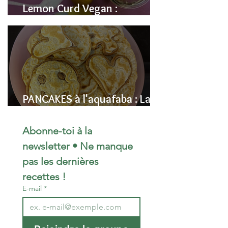
Lemon Curd Vegan :
L'alternative saine aux pois
chiches
PANCAKES à l'aquafaba : La
Recette Vegan Ultra-
Moelleuse (Sans Œufs)
Abonne-toi à la 
newsletter • Ne manque 
pas les dernières 
recettes !
E-mail
*