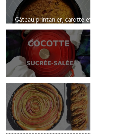
Gâteau printanier, carotte et
rhubarbe
Cocotte sucrée-salée
Deux gâteaux à la rhubarbe