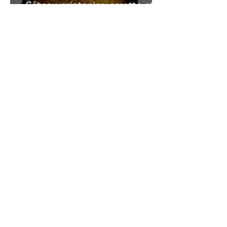
Gâteau printanier, carotte et
rhubarbe
Recherche sur le site:
VOUS AVEZ DES
QUESTIONS?
commentaire
Laissez un
en bas des pages
de recettes
Vous pouvez me contacter en allant sur la
page
CONTACT
que vous voyez en haut à
droite de cette page.
Vous pouvez aussi m'envoyer un message
en allant sur mes pages
instagram
ou
youtube
(liens sur les icônes au-dessus)