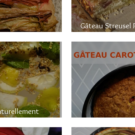
Gâteau Streusel 
a rhubarbe
et hyper bon!
aturellement
Gâteau printanier