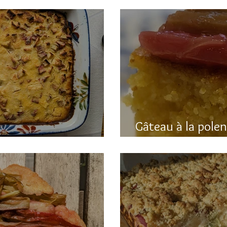
Gâteau à la pole
hubarbe (avec polenta)
rhubarbe (sans g