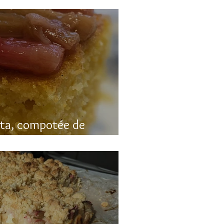
nta, compotée de
luten)