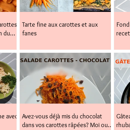
arottes,
Tarte fine aux carottes et aux
Fond 
n du
fanes
recet
facile
ne avec
Avez-vous déjà mis du chocolat
Gâtea
dans vos carottes râpées? Moi oui,
rhub