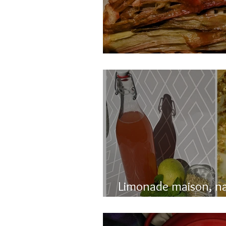
Gâteau renversé à l
Limonade maison, n
pétillante!!!