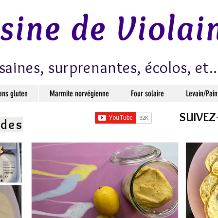
isine de Violai
saines, surprenantes, écolos, et..
ans gluten
Marmite norvégienne
Four solaire
Levain/Pain
SUIVEZ
ndes