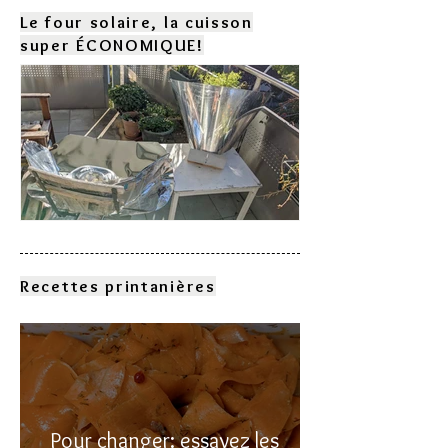
Le four solaire, la cuisson
super ÉCONOMIQUE!
Comment choisir son four
solaire?
Recettes printanières
Pour changer: essayez les