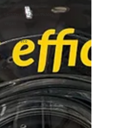
Non comestible
Lactofermentation/Pickles
Vegan
Sans gluten
Cuisson éco