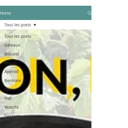
Home
Tous les posts
Tous les posts
Gâteaux
Biscuits
Roulés
Apéritif
Bonbons
Pain
Plat
Yaourts
Desserts
DIY