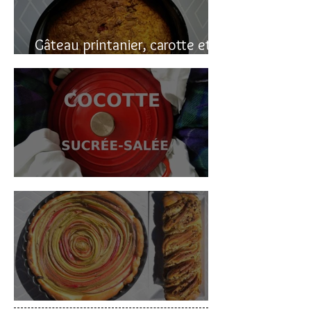
Gâteau printanier, carotte et
rhubarbe
Cocotte sucrée-salée
Deux gâteaux à la rhubarbe