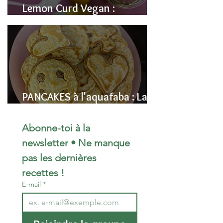
Lemon Curd Vegan :
L'alternative saine aux pois
chiches
PANCAKES à l'aquafaba : La
Recette Vegan Ultra-
Moelleuse (Sans Œufs)
Abonne-toi à la 
newsletter • Ne manque 
pas les dernières 
recettes !
E-mail
*