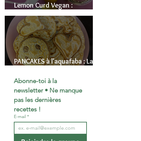
Lemon Curd Vegan :
L'alternative saine aux pois
chiches
PANCAKES à l'aquafaba : La
Recette Vegan Ultra-
Moelleuse (Sans Œufs)
Abonne-toi à la 
newsletter • Ne manque 
pas les dernières 
recettes !
E-mail
*