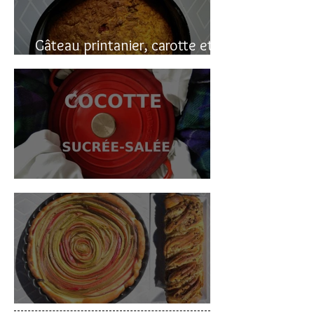
Gâteau printanier, carotte et
rhubarbe
Cocotte sucrée-salée
Deux gâteaux à la rhubarbe