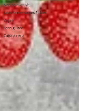
Non comestible
Lactofermentation/Pickles
Vegan
Sans gluten
Cuisson éco