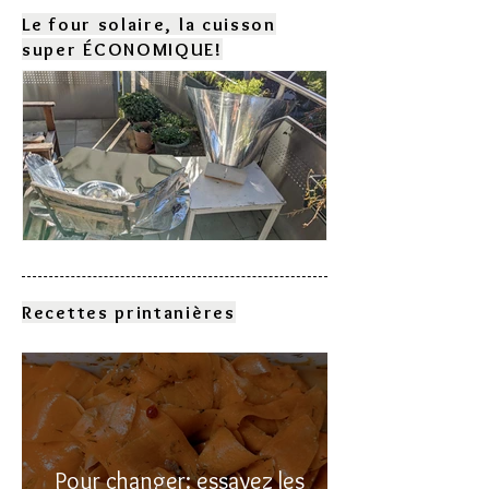
Le four solaire, la cuisson
super ÉCONOMIQUE!
Comment choisir son four
solaire?
Recettes printanières
Pour changer: essayez les