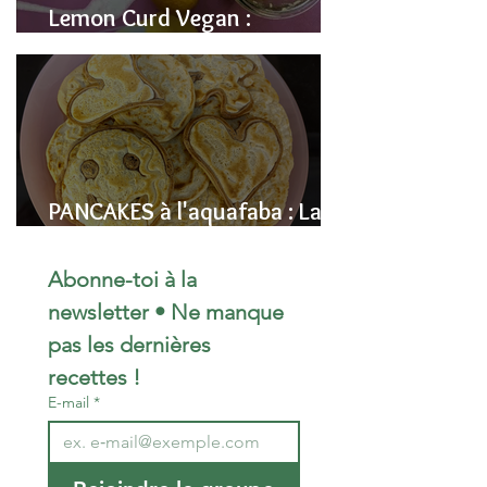
Lemon Curd Vegan :
L'alternative saine aux pois
chiches
PANCAKES à l'aquafaba : La
Recette Vegan Ultra-
Moelleuse (Sans Œufs)
Abonne-toi à la 
newsletter • Ne manque 
pas les dernières 
recettes !
E-mail
*