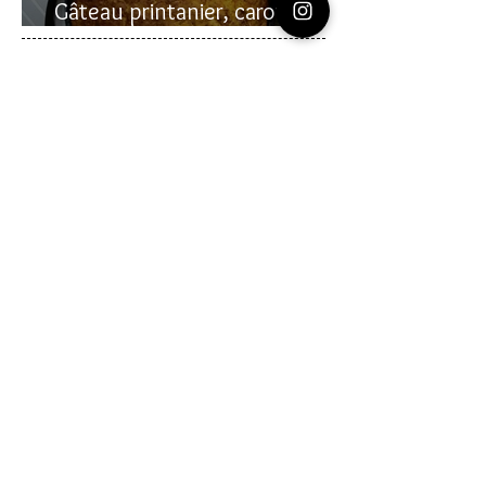
Gâteau printanier, carotte et
rhubarbe
Recherche sur le site:
VOUS AVEZ DES
QUESTIONS?
commentaire
Laissez un
en bas des pages
de recettes
Vous pouvez me contacter en allant sur la
page
CONTACT
que vous voyez en haut à
droite de cette page.
Vous pouvez aussi m'envoyer un message
en allant sur mes pages
instagram
ou
youtube
(liens sur les icônes au-dessus)