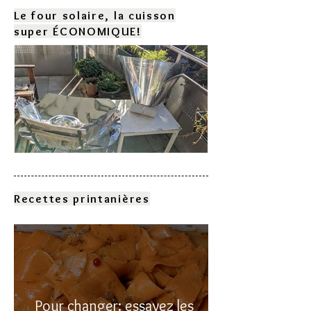
Le four solaire, la cuisson
super ÉCONOMIQUE!
Comment choisir son four
solaire?
Recettes printanières
Pour changer: essayez les