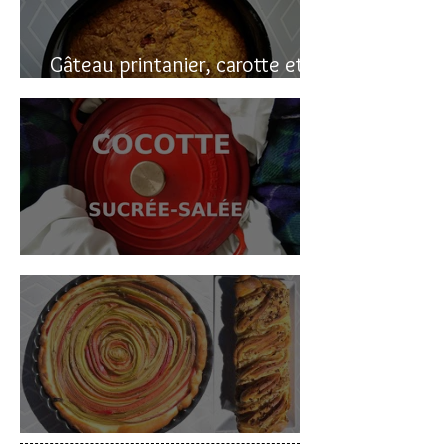
Gâteau printanier, carotte et
rhubarbe
Cocotte sucrée-salée
Deux gâteaux à la rhubarbe