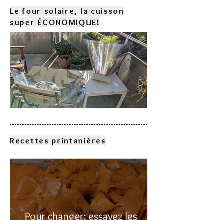
Le four solaire, la cuisson
super ÉCONOMIQUE!
Comment choisir son four
solaire?
Recettes printanières
Pour changer: essayez les