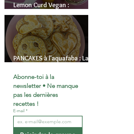
Lemon Curd Vegan :
L'alternative saine aux pois
chiches
PANCAKES à l'aquafaba : La
Recette Vegan Ultra-
Moelleuse (Sans Œufs)
Abonne-toi à la 
newsletter • Ne manque 
pas les dernières 
recettes !
E-mail
*