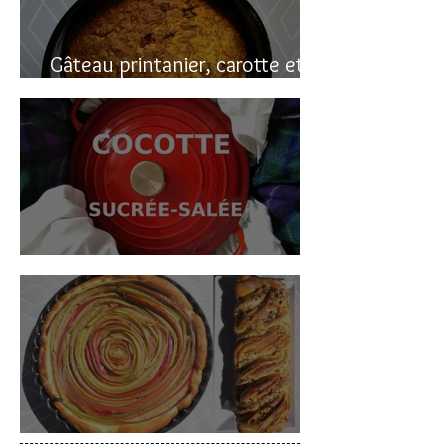
Gâteau printanier, carotte et
rhubarbe
Cocotte sucrée-salée
Deux gâteaux à la rhubarbe