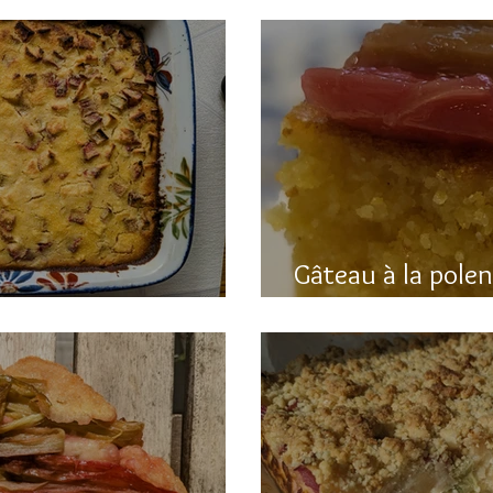
Gâteau à la pole
hubarbe (avec polenta)
rhubarbe (sans g