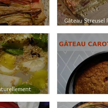
Gâteau Streusel 
a rhubarbe
et hyper bon!
aturellement
Gâteau printanier