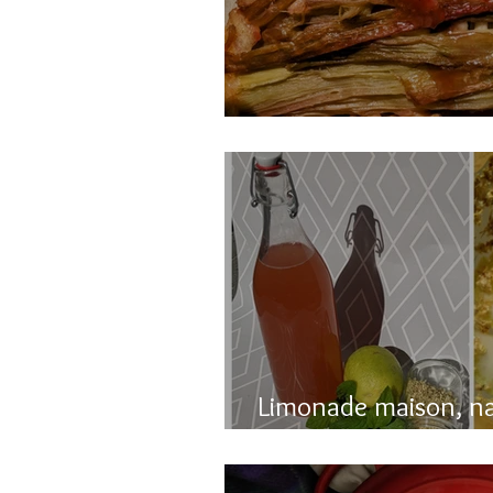
Gâteau renversé à l
Limonade maison, n
pétillante!!!