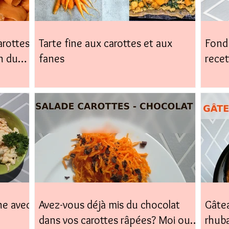
arottes,
Tarte fine aux carottes et aux
Fond 
n du
fanes
recet
facile
ne avec
Avez-vous déjà mis du chocolat
Gâtea
dans vos carottes râpées? Moi oui,
rhub