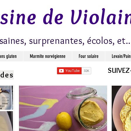
isine de Violai
saines, surprenantes, écolos, et..
ans gluten
Marmite norvégienne
Four solaire
Levain/Pain
SUIVEZ
ndes