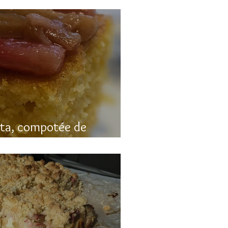
nta, compotée de
luten)