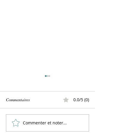
Commentaires
0.0/5 (0)
La confiture de coings
Confiture de châta
Commenter et noter...