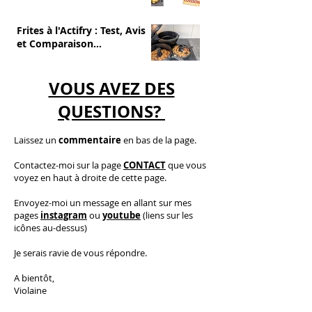
et sans cuisson
Frites à l'Actifry : Test, Avis
et Comparaison
(Avantages/Inconvénients)
VOUS AVEZ DES
QUESTIONS?
Laissez un
commentaire
en bas de la page.
C
ontactez-moi
sur la page
CONTACT
que vous
voyez en haut à droite de cette page.
​E
nvoyez-moi un message en allant sur mes
pages
instagram
ou
youtube
(liens sur les
icônes au-dessus)
Je serais ravie de vous répondre.
A bientôt,
Violaine