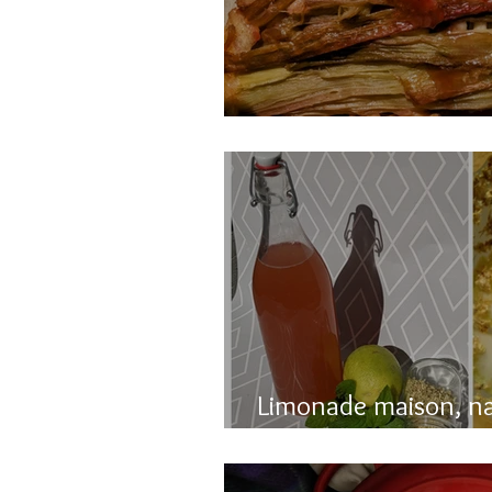
Gâteau renversé à l
Limonade maison, n
pétillante!!!