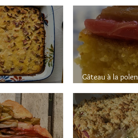
Gâteau à la pole
hubarbe (avec polenta)
rhubarbe (sans g