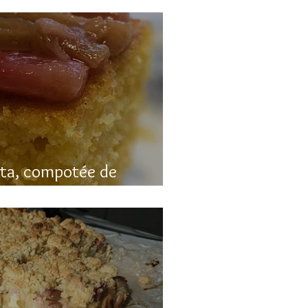
nta, compotée de
luten)