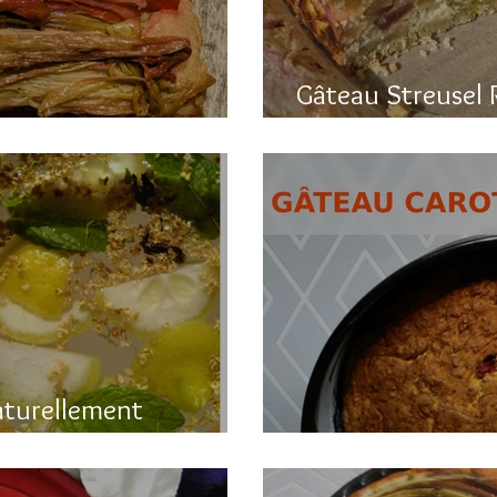
Gâteau Streusel 
a rhubarbe
et hyper bon!
aturellement
Gâteau printanier