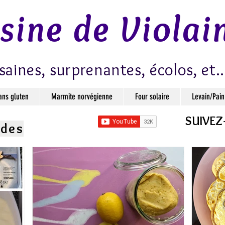
isine de Violai
saines, surprenantes, écolos, et..
ans gluten
Marmite norvégienne
Four solaire
Levain/Pain
SUIVEZ
ndes