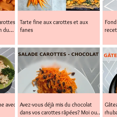
arottes,
Tarte fine aux carottes et aux
Fond 
n du
fanes
recet
facile
ne avec
Avez-vous déjà mis du chocolat
Gâtea
dans vos carottes râpées? Moi oui,
rhub