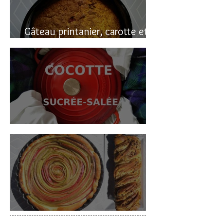
Gâteau printanier, carotte et
rhubarbe
Cocotte sucrée-salée
Deux gâteaux à la rhubarbe