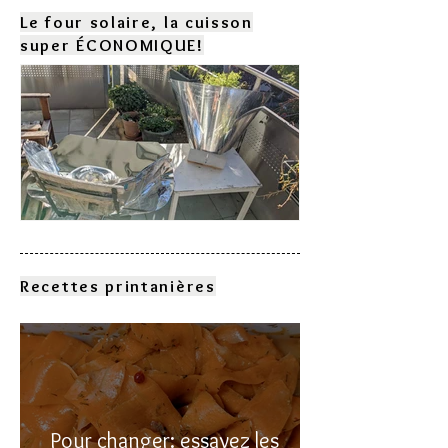
Le four solaire, la cuisson
super ÉCONOMIQUE!
Comment choisir son four
solaire?
Recettes printanières
Pour changer: essayez les