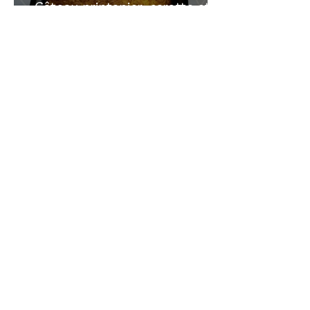
Gâteau printanier, carotte et
rhubarbe
Recherche sur le site:
VOUS AVEZ DES
QUESTIONS?
commentaire
Laissez un
en bas des pages
de recettes
Vous pouvez me contacter en allant sur la
page
CONTACT
que vous voyez en haut à
droite de cette page.
Vous pouvez aussi m'envoyer un message
en allant sur mes pages
instagram
ou
youtube
(liens sur les icônes au-dessus)