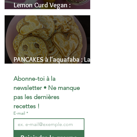
Lemon Curd Vegan :
L'alternative saine aux pois
chiches
PANCAKES à l'aquafaba : La
Recette Vegan Ultra-
Moelleuse (Sans Œufs)
Abonne-toi à la 
newsletter • Ne manque 
pas les dernières 
recettes !
E-mail
*