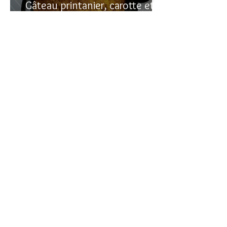
Gâteau printanier, carotte et
rhubarbe
Recherche sur le site:
VOUS AVEZ DES
QUESTIONS?
commentaire
Laissez un
en bas des pages
de recettes
Vous pouvez me contacter en allant sur la
page
CONTACT
que vous voyez en haut à
droite de cette page.
Vous pouvez aussi m'envoyer un message
en allant sur mes pages
instagram
ou
youtube
(liens sur les icônes au-dessus)