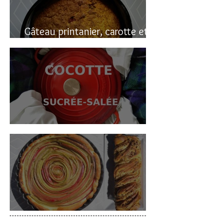
Gâteau printanier, carotte et
rhubarbe
Cocotte sucrée-salée
Deux gâteaux à la rhubarbe