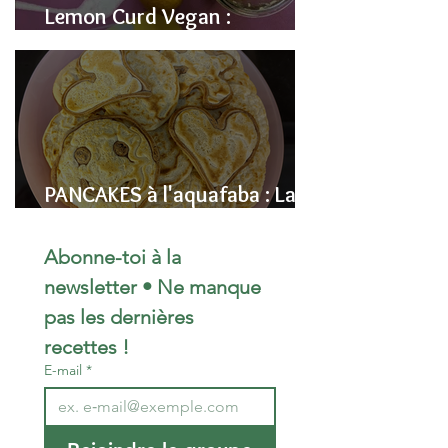
Lemon Curd Vegan :
L'alternative saine aux pois
chiches
PANCAKES à l'aquafaba : La
Recette Vegan Ultra-
Moelleuse (Sans Œufs)
Abonne-toi à la 
newsletter • Ne manque 
pas les dernières 
recettes !
E-mail
*