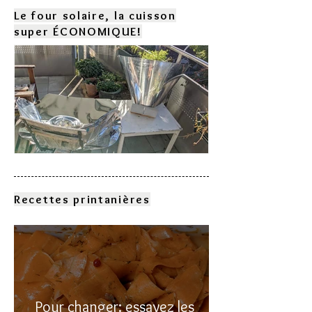
Le four solaire, la cuisson
super ÉCONOMIQUE!
Comment choisir son four
solaire?
Recettes printanières
Pour changer: essayez les