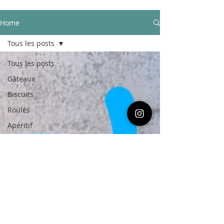
Home
Tous les posts
Tous les posts
Gâteaux
Biscuits
Roulés
Apéritif
Bonbons
Pain
Plat
Yaourts
Desserts
DIY