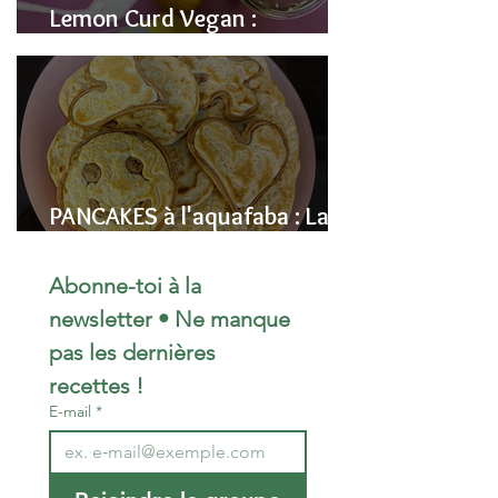
Lemon Curd Vegan :
L'alternative saine aux pois
chiches
PANCAKES à l'aquafaba : La
Recette Vegan Ultra-
Moelleuse (Sans Œufs)
Abonne-toi à la 
newsletter • Ne manque 
pas les dernières 
recettes !
E-mail
*