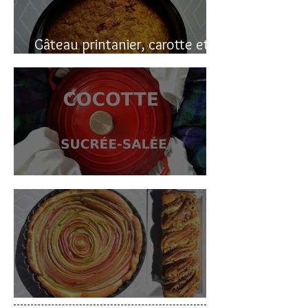
Gâteau printanier, carotte et
rhubarbe
Cocotte sucrée-salée
Deux gâteaux à la rhubarbe