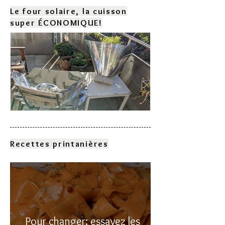
Le four solaire, la cuisson
super ÉCONOMIQUE!
Comment choisir son four
solaire?
Recettes printanières
Pour changer: essayez les