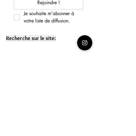
Rejoindre !
Je souhaite m'abonner à 
votre liste de diffusion.
Recherche sur le site:
RECETTES RÉCENTES
BALCON: la plante 🌱 à
cultiver absolument pour se
RÉGALER 💚 tomates cerise
Que faire avec de la glace
fondue? J'ai la SOLUTION!
Lemon Curd Vegan :