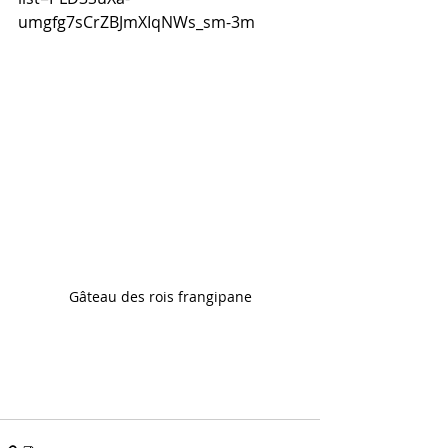
umgfg7sCrZBJmXIqNWs_sm-3m
Gâteau des rois frangipane