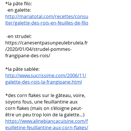
*la pâte filo:
 -
en galette:
http://mariatotal.com/recettes/consu
lter/galette-des-rois-en-feuilles-de-filo
 -
en strudel:
https://canesentpasunpeulebrulela.fr
/2020/01/04/strudel-pommes-
frangipane-des-rois/ 
*la pâte sablée:
http://www.sucrissime.com/2006/11/
galette-des-rois-la-frangipane.html
*des corn flakes sur le gâteau, voire, 
soyons fous, une feuillantine aux 
corn flakes (mais on s’éloigne peut-
être un peu trop loin de la galette…)
https://www.alinebiancacuisine.com/f
euilletine-feuillantine-aux-corn-flakes/