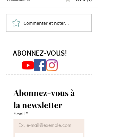
Une autre galette 
Commenter et noter...
Un gâteau des Rois suisse
(brioche)
ABONNEZ-VOUS!
Abonnez-vous à 
la newsletter
E-mail
*