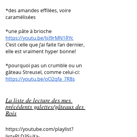
*des amandes effilées, voire 
caramélisées
*une pâte à brioche
https://youtu.be/JsJ9rMN1RYc
C’est celle que j’ai faite l’an dernier, 
elle est vraiment hyper bonne!
*pourquoi pas un crumble ou un 
gâteau Streusel, comme celui-ci:
https://youtu.be/oO2qfa_7R8s
La liste de lecture des mes 
précédents galettes/gâteaux des 
Rois
https://youtube.com/playlist?
list=PLD3SuXa-