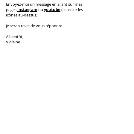
​E
nvoyez-moi un message en allant sur mes
pages
instagram
ou
youtube
(liens sur les
icônes au-dessus)
Je serais ravie de vous répondre.
A bientôt,
Violaine