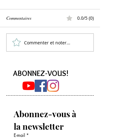
Commentaires
0.0/5 (0)
Des biscuits 100%
Commenter et noter...
Pain d'épices au sarrasin,
(sans gluten, option vegan)
ABONNEZ-VOUS!
Abonnez-vous à 
la newsletter
E-mail
*