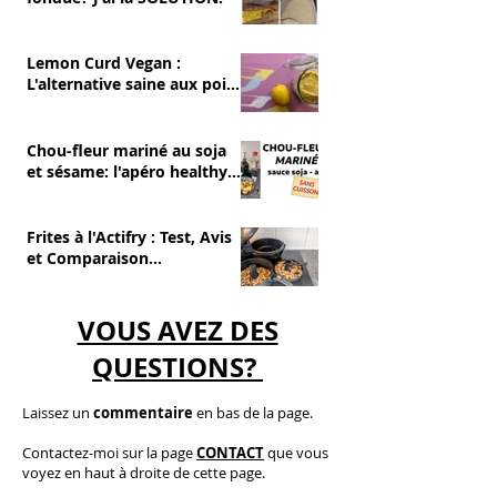
Lemon Curd Vegan :
L'alternative saine aux pois
chiches
Chou-fleur mariné au soja
et sésame: l'apéro healthy
et sans cuisson
Frites à l'Actifry : Test, Avis
et Comparaison
(Avantages/Inconvénients)
VOUS AVEZ DES
QUESTIONS?
Laissez un
commentaire
en bas de la page.
C
ontactez-moi
sur la page
CONTACT
que vous
voyez en haut à droite de cette page.