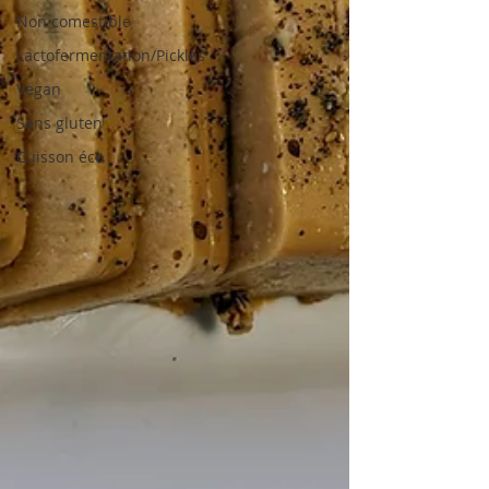
Non comestible
Lactofermentation/Pickles
Vegan
Sans gluten
Cuisson éco