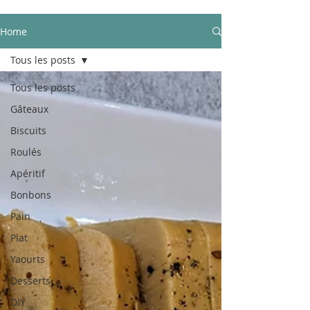
Home
Tous les posts
Tous les posts
Gâteaux
Biscuits
Roulés
Apéritif
Bonbons
Pain
Plat
Yaourts
Desserts
DIY