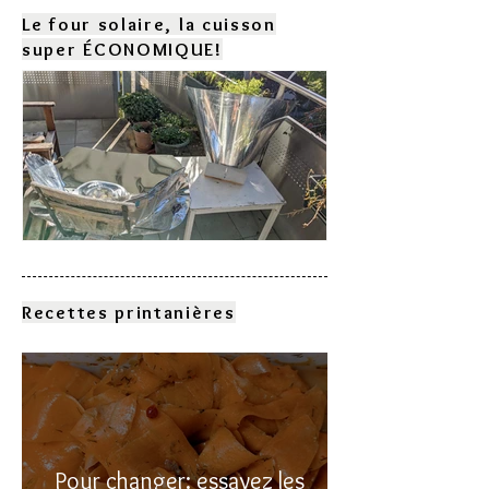
Le four solaire, la cuisson
super ÉCONOMIQUE!
Comment choisir son four
solaire?
Recettes printanières
Pour changer: essayez les