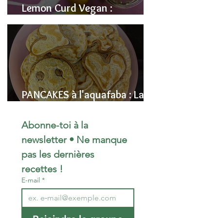
Lemon Curd Vegan :
L'alternative saine aux pois
chiches
PANCAKES à l'aquafaba : La
Recette Vegan Ultra-
Moelleuse (Sans Œufs)
Abonne-toi à la 
newsletter • Ne manque 
pas les dernières 
recettes !
E-mail
*