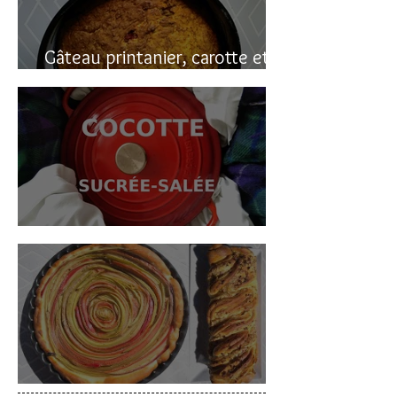
Gâteau printanier, carotte et
rhubarbe
Cocotte sucrée-salée
Deux gâteaux à la rhubarbe