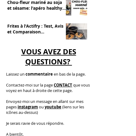
Chou-fleur mariné au soja
et sésame: l'apéro healthy
et sans cuisson
Frites à l'Actifry : Test, Avis
et Comparaison
(Avantages/Inconvénients)
VOUS AVEZ DES
QUESTIONS?
Laissez un
commentaire
en bas de la page.
C
ontactez-moi
sur la page
CONTACT
que vous
voyez en haut à droite de cette page.
​E
nvoyez-moi un message en allant sur mes
pages
instagram
ou
youtube
(liens sur les
icônes au-dessus)
Je serais ravie de vous répondre.
A bientôt,