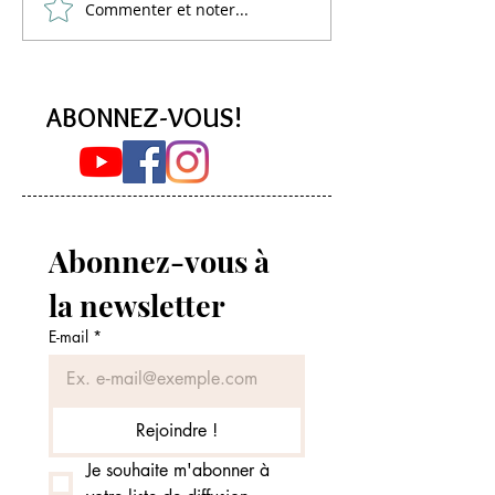
Commenter et noter...
Lemon Curd Vegan :
PANCAKES à l'aq
L'alternative saine aux pois
La Recette Vegan 
chiches
Moelleuse (Sans 
ABONNEZ-VOUS!
Abonnez-vous à 
la newsletter
E-mail
*
Rejoindre !
Je souhaite m'abonner à 