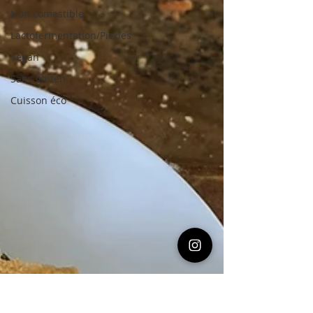
Non comestible
Lactofermentation/Pickles
Vegan
Sans gluten
Cuisson éco