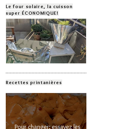
Le four solaire, la cuisson
super ÉCONOMIQUE!
Comment choisir son four
solaire?
Recettes printanières
Pour changer: essayez les