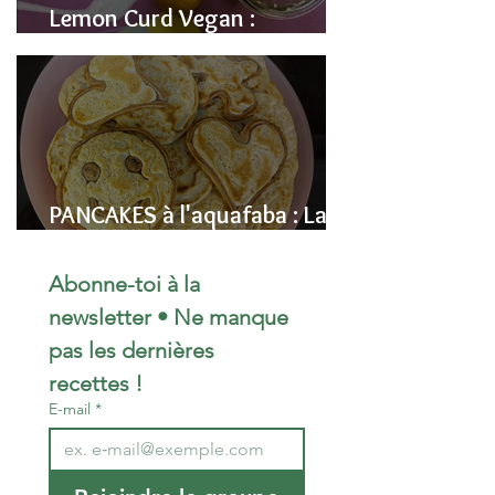
Lemon Curd Vegan :
L'alternative saine aux pois
chiches
PANCAKES à l'aquafaba : La
Recette Vegan Ultra-
Moelleuse (Sans Œufs)
Abonne-toi à la 
newsletter • Ne manque 
pas les dernières 
recettes !
E-mail
*