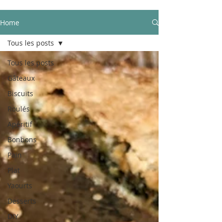
Home
Tous les posts
Tous les posts
Gâteaux
Biscuits
Roulés
Apéritif
Bonbons
Pain
Plat
Yaourts
Desserts
DIY