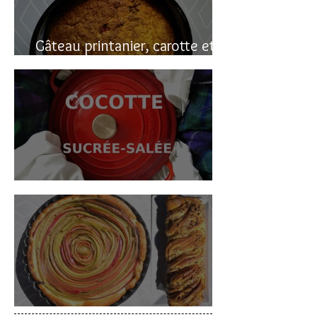
Gâteau printanier, carotte et
rhubarbe
Cocotte sucrée-salée
Deux gâteaux à la rhubarbe