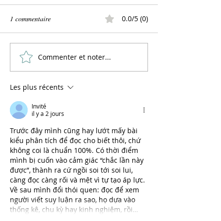
1 commentaire
0.0/5 (0)
Meringues aquafab
Commenter et noter...
Gâteau de carottes
(aquafaba)
Les plus récents
Invité
il y a 2 jours
Trước đây mình cũng hay lướt mấy bài 
kiểu phân tích để đọc cho biết thôi, chứ 
không coi là chuẩn 100%. Có thời điểm 
mình bị cuốn vào cảm giác “chắc lần này 
được”, thành ra cứ ngồi soi tới soi lui, 
càng đọc càng rối và mệt vì tự tạo áp lực. 
Về sau mình đổi thói quen: đọc để xem 
người viết suy luận ra sao, họ dựa vào 
thống kê, chu kỳ hay kinh nghiệm, rồi…