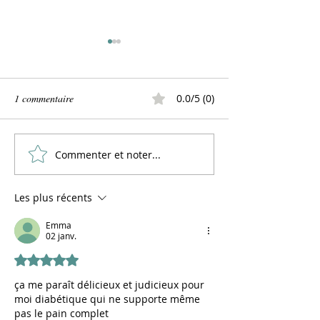
1 commentaire
0.0/5 (0)
Commenter et noter...
Le pain au four solaire, c'est
PAIN 100% farine
possible!
sarrasin, ça fonct
(sans gluten)
Les plus récents
Emma
02 janv.
Noté 5 étoiles sur 5.
ça me paraît délicieux et judicieux pour 
moi diabétique qui ne supporte même 
pas le pain complet