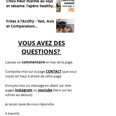
Chou-fleur mariné au soja
et sésame: l'apéro healthy
et sans cuisson
Frites à l'Actifry : Test, Avis
et Comparaison
(Avantages/Inconvénients)
VOUS AVEZ DES
QUESTIONS?
Laissez un
commentaire
en bas de la page.
C
ontactez-moi
sur la page
CONTACT
que vous
voyez en haut à droite de cette page.
​E
nvoyez-moi un message en allant sur mes
pages
instagram
ou
youtube
(liens sur les
icônes au-dessus)
Je serais ravie de vous répondre.
A bientôt,