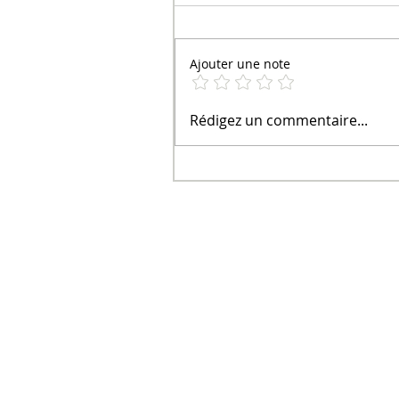
Ajouter une note
Rédigez un commentaire...
Que faire avec de la glace fon
J'ai la SOLUTION!