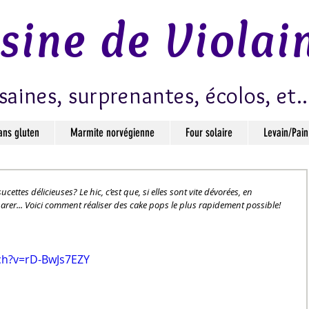
isine de Violai
saines, surprenantes, écolos, et..
ans gluten
Marmite norvégienne
Four solaire
Levain/Pain
cettes délicieuses? Le hic, c’est que, si elles sont vite dévorées, en 
arer... Voici comment réaliser des cake pops le plus rapidement possible!      
ch?v=rD-BwJs7EZY