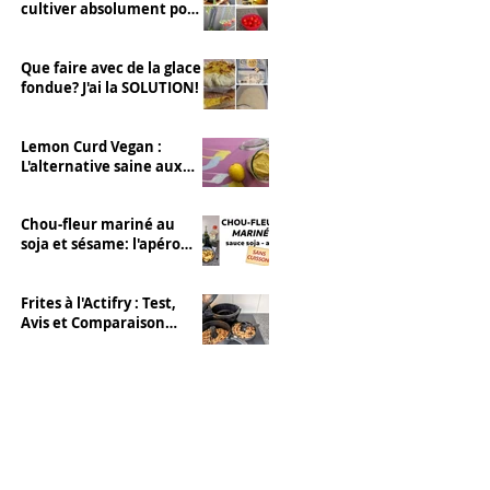
cultiver absolument pour
se RÉGALER 💚 tomates
cerise
Que faire avec de la glace
fondue? J'ai la SOLUTION!
Lemon Curd Vegan :
L'alternative saine aux
pois chiches
Chou-fleur mariné au
soja et sésame: l'apéro
healthy et sans cuisson
Frites à l'Actifry : Test,
Avis et Comparaison
(Avantages/Inconvénient
s)