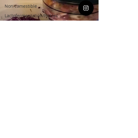
Non comestible
Lactofermentation/Pickles
Vegan
Sans gluten
Cuisson éco