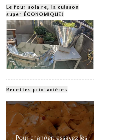
Le four solaire, la cuisson
super ÉCONOMIQUE!
Comment choisir son four
solaire?
Recettes printanières
Pour changer: essayez les