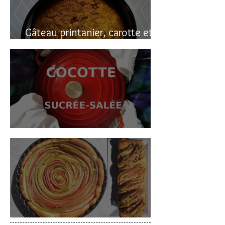
Gâteau printanier, carotte et
rhubarbe
Cocotte sucrée-salée
Deux gâteaux à la rhubarbe