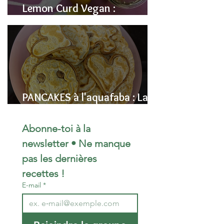
Lemon Curd Vegan :
L'alternative saine aux pois
chiches
PANCAKES à l'aquafaba : La
Recette Vegan Ultra-
Moelleuse (Sans Œufs)
Abonne-toi à la 
newsletter • Ne manque 
pas les dernières 
recettes !
E-mail
*