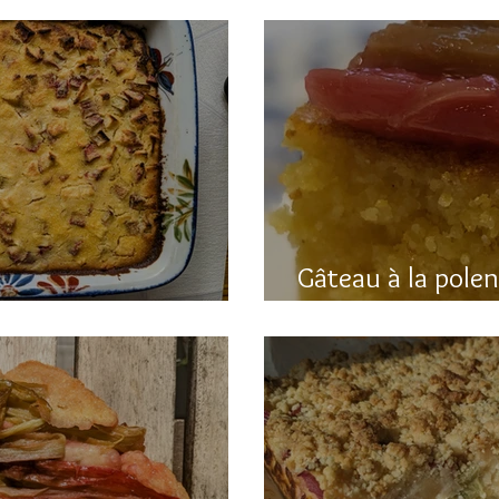
Gâteau à la pole
hubarbe (avec polenta)
rhubarbe (sans g