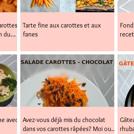
arottes,
Tarte fine aux carottes et aux
Fond 
n du
fanes
recet
facile
ne avec
Avez-vous déjà mis du chocolat
Gâtea
dans vos carottes râpées? Moi oui,
rhub