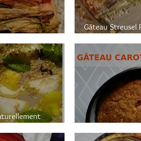
Gâteau Streusel 
a rhubarbe
et hyper bon!
aturellement
Gâteau printanier