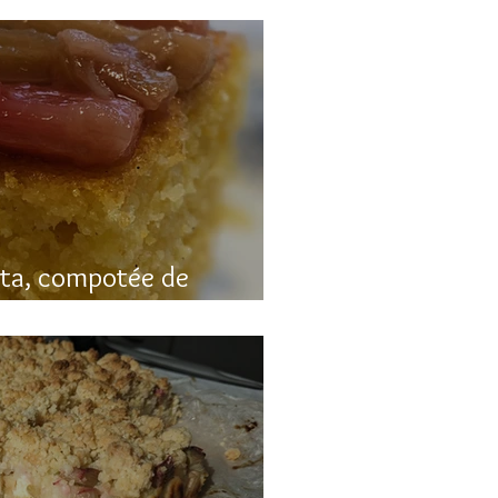
nta, compotée de
luten)