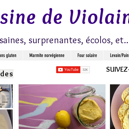
isine de Violai
saines, surprenantes, écolos, et..
ans gluten
Marmite norvégienne
Four solaire
Levain/Pain
SUIVEZ
ndes