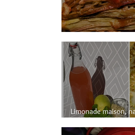
Gâteau renversé à l
Limonade maison, n
pétillante!!!