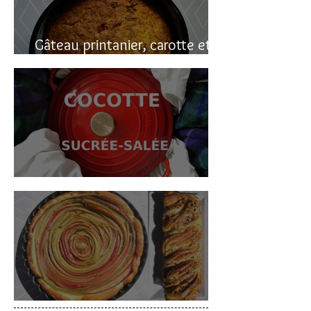
Gâteau printanier, carotte et
rhubarbe
Cocotte sucrée-salée
Deux gâteaux à la rhubarbe