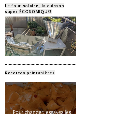
Le four solaire, la cuisson
super ÉCONOMIQUE!
Comment choisir son four
solaire?
Recettes printanières
Pour changer: essayez les