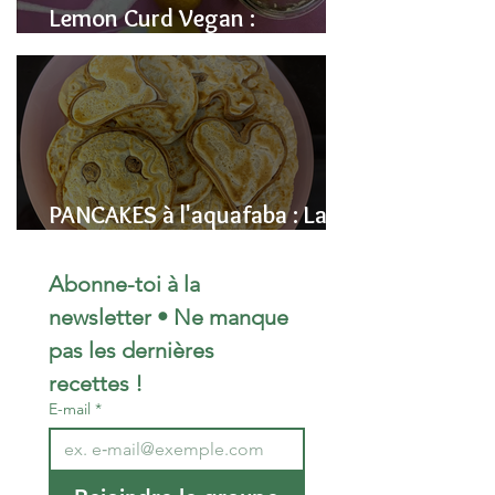
Lemon Curd Vegan :
L'alternative saine aux pois
chiches
PANCAKES à l'aquafaba : La
Recette Vegan Ultra-
Moelleuse (Sans Œufs)
Abonne-toi à la 
newsletter • Ne manque 
pas les dernières 
recettes !
E-mail
*