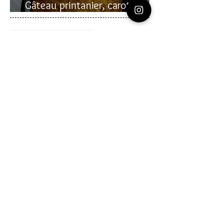
Gâteau printanier, carotte et
rhubarbe
Recherche sur le site:
VOUS AVEZ DES
QUESTIONS?
commentaire
Laissez un
en bas des pages
de recettes
Vous pouvez me contacter en allant sur la
page
CONTACT
que vous voyez en haut à
droite de cette page.
Vous pouvez aussi m'envoyer un message
en allant sur mes pages
instagram
ou
youtube
(liens sur les icônes au-dessus)