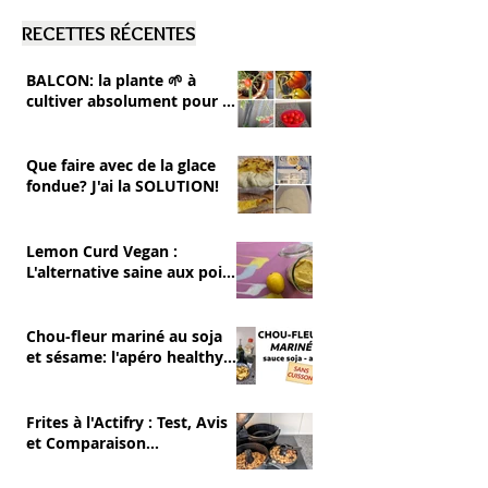
RECETTES RÉCENTES
BALCON: la plante 🌱 à
cultiver absolument pour se
RÉGALER 💚 tomates cerise
Que faire avec de la glace
fondue? J'ai la SOLUTION!
Lemon Curd Vegan :
L'alternative saine aux pois
chiches
Chou-fleur mariné au soja
et sésame: l'apéro healthy
et sans cuisson
Frites à l'Actifry : Test, Avis
et Comparaison
(Avantages/Inconvénients)