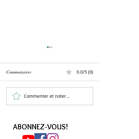
Commentaires
0.0/5 (0)
Commenter et noter...
Réhabilitons les POIS
Mon "houmous", o
CASSÉS !
citrons confits
ABONNEZ-VOUS!