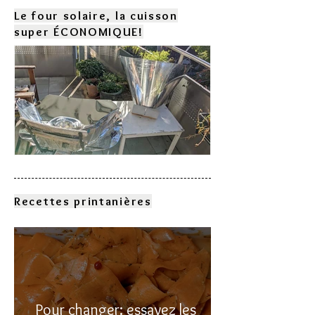
Le four solaire, la cuisson
super ÉCONOMIQUE!
Comment choisir son four
solaire?
Recettes printanières
Pour changer: essayez les