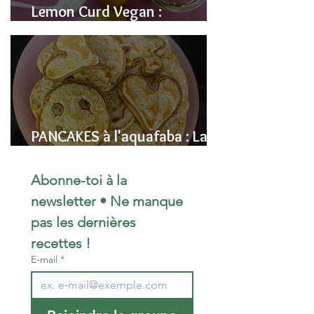
Lemon Curd Vegan :
L'alternative saine aux pois
chiches
PANCAKES à l'aquafaba : La
Recette Vegan Ultra-
Moelleuse (Sans Œufs)
Abonne-toi à la 
newsletter • Ne manque 
pas les dernières 
recettes !
E-mail
*