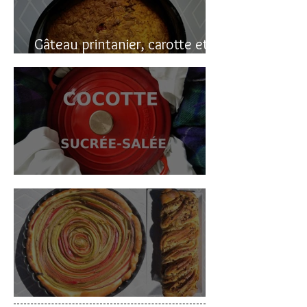
Gâteau printanier, carotte et
rhubarbe
Cocotte sucrée-salée
Deux gâteaux à la rhubarbe