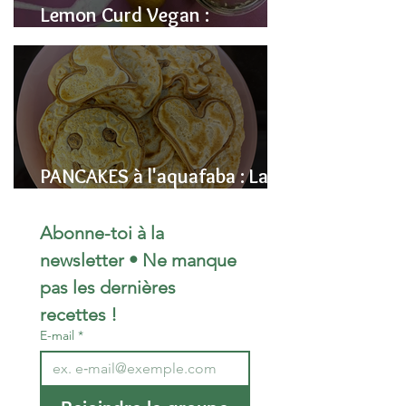
Lemon Curd Vegan :
L'alternative saine aux pois
chiches
PANCAKES à l'aquafaba : La
Recette Vegan Ultra-
Moelleuse (Sans Œufs)
Abonne-toi à la 
newsletter • Ne manque 
pas les dernières 
recettes !
E-mail
*