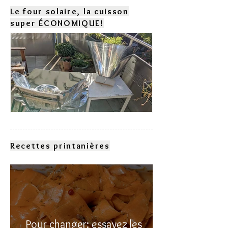
Le four solaire, la cuisson
super ÉCONOMIQUE!
Comment choisir son four
solaire?
Recettes printanières
Pour changer: essayez les