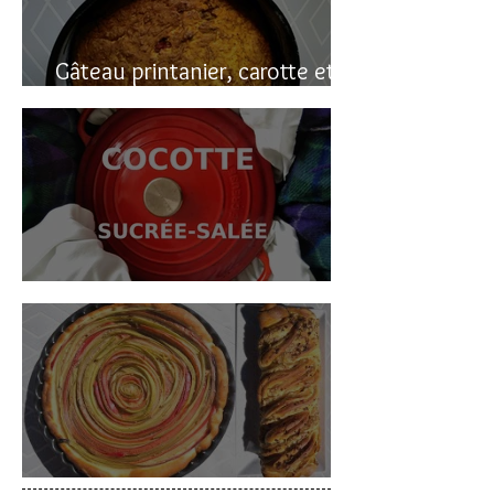
Gâteau printanier, carotte et
rhubarbe
Cocotte sucrée-salée
Deux gâteaux à la rhubarbe