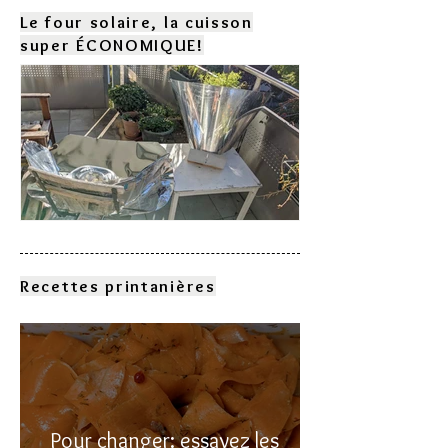
Le four solaire, la cuisson
super ÉCONOMIQUE!
Comment choisir son four
solaire?
Recettes printanières
Pour changer: essayez les