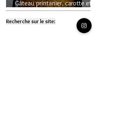
Gâteau printanier, carotte et
rhubarbe
Recherche sur le site:
VOUS AVEZ DES
QUESTIONS?
commentaire
Laissez un
en bas des pages
de recettes
Vous pouvez me contacter en allant sur la
page
CONTACT
que vous voyez en haut à
droite de cette page.
Vous pouvez aussi m'envoyer un message
en allant sur mes pages
instagram
ou
youtube
(liens sur les icônes au-dessus)