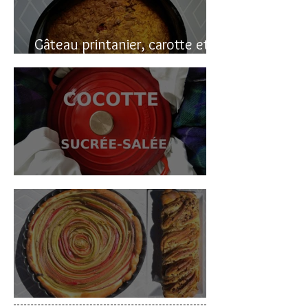
Gâteau printanier, carotte et
rhubarbe
Cocotte sucrée-salée
Deux gâteaux à la rhubarbe