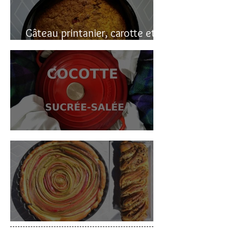
Gâteau printanier, carotte et
rhubarbe
Cocotte sucrée-salée
Deux gâteaux à la rhubarbe