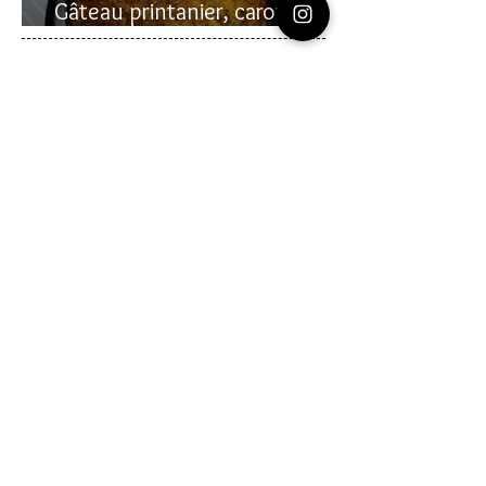
Gâteau printanier, carotte et
rhubarbe
Recherche sur le site:
VOUS AVEZ DES
QUESTIONS?
commentaire
Laissez un
en bas des pages
de recettes
Vous pouvez me contacter en allant sur la
page
CONTACT
que vous voyez en haut à
droite de cette page.
Vous pouvez aussi m'envoyer un message
en allant sur mes pages
instagram
ou
youtube
(liens sur les icônes au-dessus)