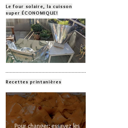
Le four solaire, la cuisson
super ÉCONOMIQUE!
Comment choisir son four
solaire?
Recettes printanières
Pour changer: essayez les