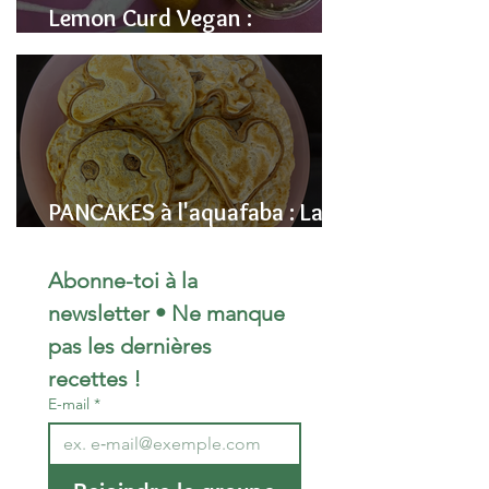
Lemon Curd Vegan :
L'alternative saine aux pois
chiches
PANCAKES à l'aquafaba : La
Recette Vegan Ultra-
Moelleuse (Sans Œufs)
Abonne-toi à la 
newsletter • Ne manque 
pas les dernières 
recettes !
E-mail
*