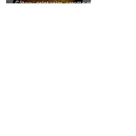
Gâteau printanier, carotte et
rhubarbe
Recherche sur le site:
VOUS AVEZ DES
QUESTIONS?
commentaire
Laissez un
en bas des pages
de recettes
Vous pouvez me contacter en allant sur la
page
CONTACT
que vous voyez en haut à
droite de cette page.
Vous pouvez aussi m'envoyer un message
en allant sur mes pages
instagram
ou
youtube
(liens sur les icônes au-dessus)