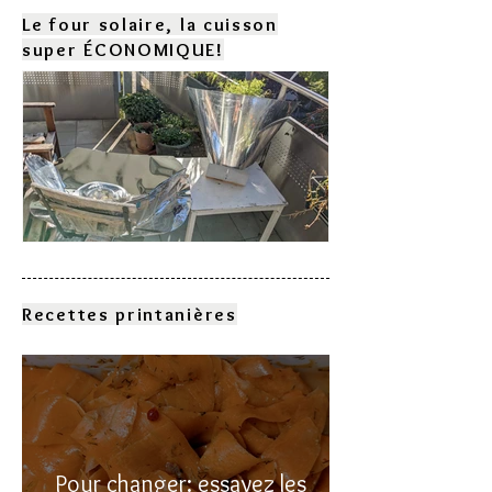
Le four solaire, la cuisson
super ÉCONOMIQUE!
Comment choisir son four
solaire?
Recettes printanières
Pour changer: essayez les