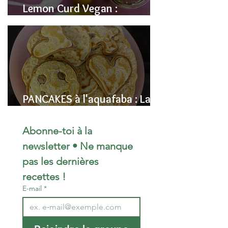
Lemon Curd Vegan :
L'alternative saine aux pois
chiches
PANCAKES à l'aquafaba : La
Recette Vegan Ultra-
Moelleuse (Sans Œufs)
Abonne-toi à la 
newsletter • Ne manque 
pas les dernières 
recettes !
E-mail
*