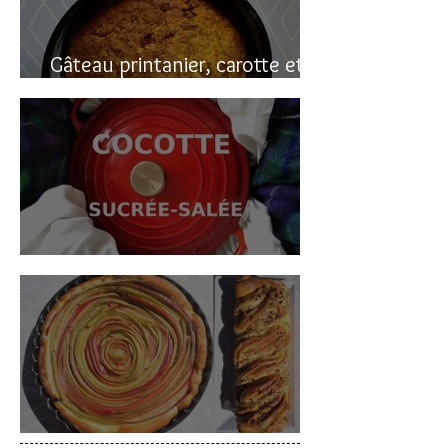
Gâteau printanier, carotte et
rhubarbe
Cocotte sucrée-salée
Deux gâteaux à la rhubarbe