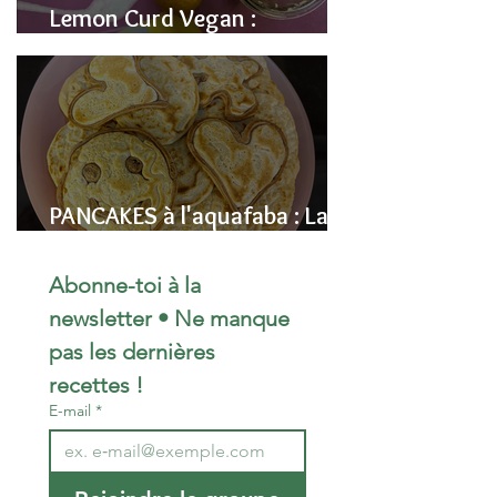
Lemon Curd Vegan :
L'alternative saine aux pois
chiches
PANCAKES à l'aquafaba : La
Recette Vegan Ultra-
Moelleuse (Sans Œufs)
Abonne-toi à la 
newsletter • Ne manque 
pas les dernières 
recettes !
E-mail
*