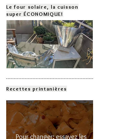
Le four solaire, la cuisson
super ÉCONOMIQUE!
Comment choisir son four
solaire?
Recettes printanières
Pour changer: essayez les