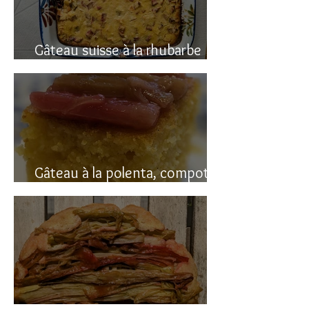
Gâteau suisse à la rhubarbe
(avec polenta)
Gâteau à la polenta, compotée
de rhubarbe (sans gluten)