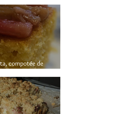
nta, compotée de
luten)