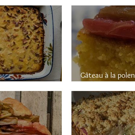
Gâteau à la pole
hubarbe (avec polenta)
rhubarbe (sans g