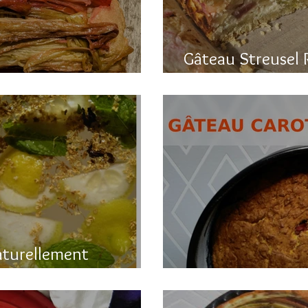
Gâteau Streusel 
a rhubarbe
et hyper bon!
aturellement
Gâteau printanier