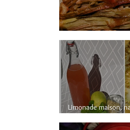
Gâteau renversé à l
Limonade maison, n
pétillante!!!