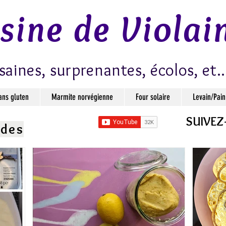
isine de Violai
saines, surprenantes, écolos, et..
ans gluten
Marmite norvégienne
Four solaire
Levain/Pain
SUIVEZ
ndes