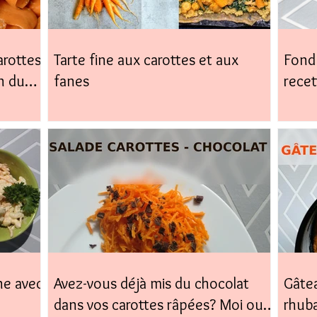
arottes,
Tarte fine aux carottes et aux
Fond 
n du
fanes
recet
facile
ne avec
Avez-vous déjà mis du chocolat
Gâtea
dans vos carottes râpées? Moi oui,
rhub