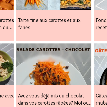
arottes,
Tarte fine aux carottes et aux
Fond 
n du
fanes
recet
facile
ne avec
Avez-vous déjà mis du chocolat
Gâtea
dans vos carottes râpées? Moi oui,
rhub