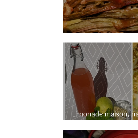
Gâteau renversé à l
Limonade maison, n
pétillante!!!