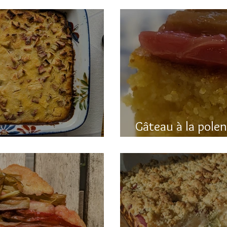
Gâteau à la pole
hubarbe (avec polenta)
rhubarbe (sans g