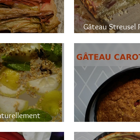
Gâteau Streusel 
a rhubarbe
et hyper bon!
aturellement
Gâteau printanier