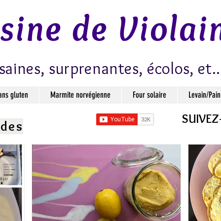
isine de Violai
saines, surprenantes, écolos, et..
ans gluten
Marmite norvégienne
Four solaire
Levain/Pain
SUIVEZ
ndes