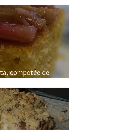
nta, compotée de
luten)