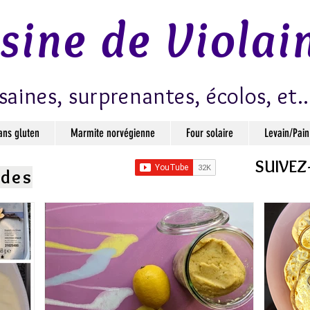
isine de Violai
saines, surprenantes, écolos, et..
ans gluten
Marmite norvégienne
Four solaire
Levain/Pain
SUIVEZ
ndes