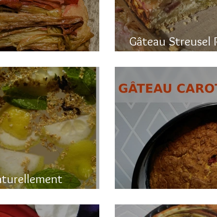
Gâteau Streusel 
a rhubarbe
et hyper bon!
aturellement
Gâteau printanier