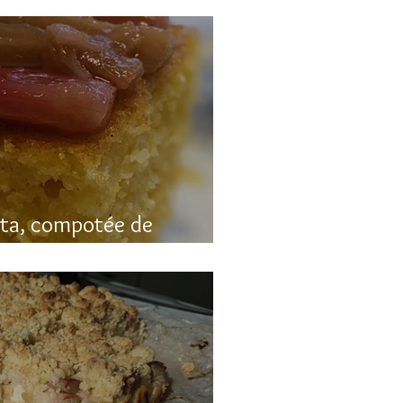
nta, compotée de
luten)