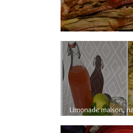
Gâteau renversé à l
Limonade maison, n
pétillante!!!