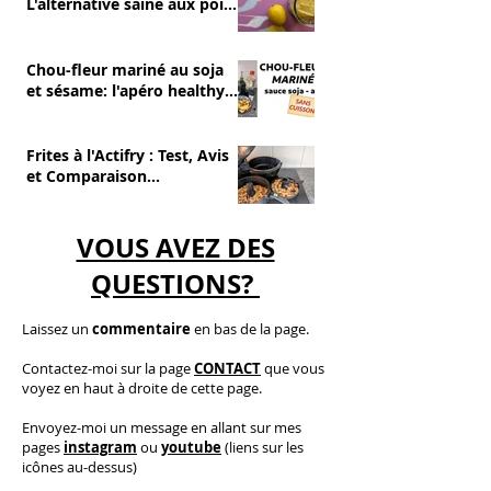
L'alternative saine aux pois
chiches
Chou-fleur mariné au soja
et sésame: l'apéro healthy
et sans cuisson
Frites à l'Actifry : Test, Avis
et Comparaison
(Avantages/Inconvénients)
VOUS AVEZ DES
QUESTIONS?
Laissez un
commentaire
en bas de la page.
C
ontactez-moi
sur la page
CONTACT
que vous
voyez en haut à droite de cette page.
​E
nvoyez-moi un message en allant sur mes
pages
instagram
ou
youtube
(liens sur les
icônes au-dessus)