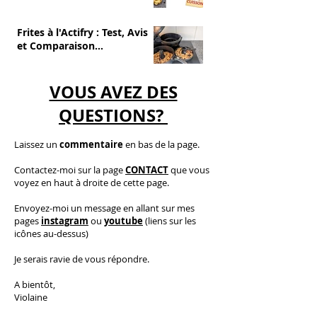
et sans cuisson
Frites à l'Actifry : Test, Avis
et Comparaison
(Avantages/Inconvénients)
VOUS AVEZ DES
QUESTIONS?
Laissez un
commentaire
en bas de la page.
C
ontactez-moi
sur la page
CONTACT
que vous
voyez en haut à droite de cette page.
​E
nvoyez-moi un message en allant sur mes
pages
instagram
ou
youtube
(liens sur les
icônes au-dessus)
Je serais ravie de vous répondre.
A bientôt,
Violaine