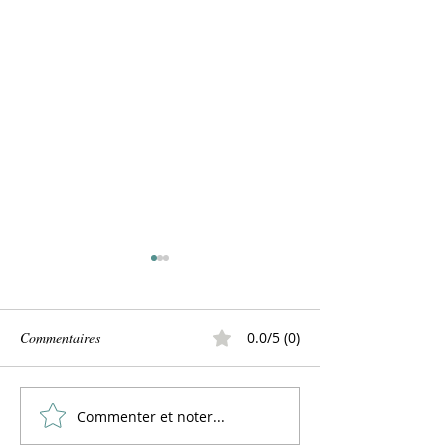
Commentaires
0.0/5 (0)
Commenter et noter...
Lemon Curd Vegan :
PANCAKES à l'aq
L'alternative saine aux pois
La Recette Vegan 