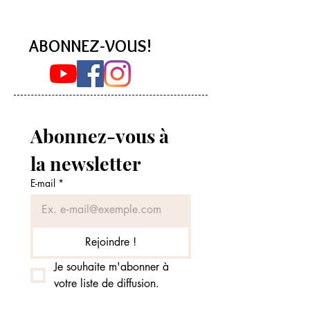
chiches
Moelleuse (Sans 
ABONNEZ-VOUS!
Abonnez-vous à 
la newsletter
E-mail
*
Rejoindre !
Je souhaite m'abonner à 
votre liste de diffusion.