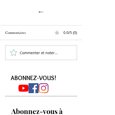
Commentaires
0.0/5 (0)
Commenter et noter...
Lemon Curd Vegan :
PANCAKES à l'aq
L'alternative saine aux pois
La Recette Vegan 
chiches
Moelleuse (Sans 
ABONNEZ-VOUS!
Abonnez-vous à 