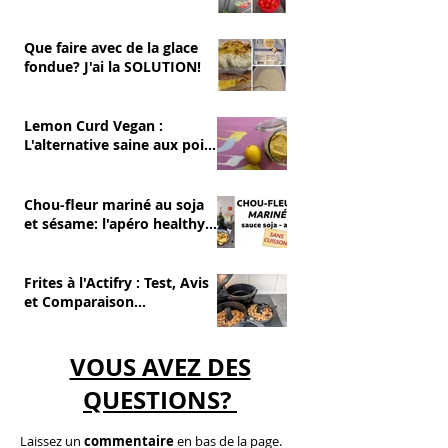
RÉGALER 💚 tomates cerise
Que faire avec de la glace
fondue? J'ai la SOLUTION!
Lemon Curd Vegan :
L'alternative saine aux pois
chiches
Chou-fleur mariné au soja
et sésame: l'apéro healthy
et sans cuisson
Frites à l'Actifry : Test, Avis
et Comparaison
(Avantages/Inconvénients)
VOUS AVEZ DES
QUESTIONS?
Laissez un
commentaire
en bas de la page.