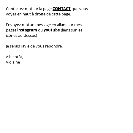
C
ontactez-moi
sur la page
CONTACT
que vous
voyez en haut à droite de cette page.
​E
nvoyez-moi un message en allant sur mes
pages
instagram
ou
youtube
(liens sur les
icônes au-dessus)
Je serais ravie de vous répondre.
A bientôt,
Violaine