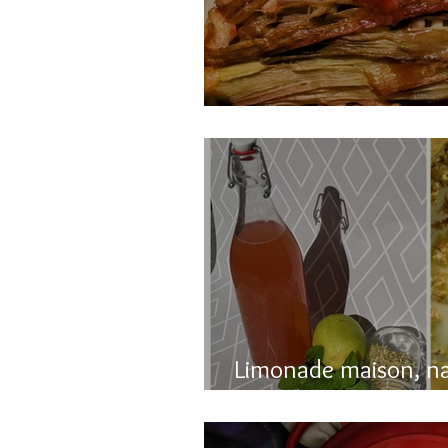
Gâteau renversé à l
Limonade maison, n
pétillante!!!