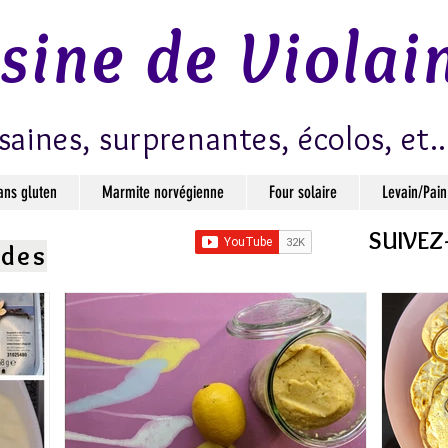
isine de Violai
saines, surprenantes, écolos, et..
ans gluten
Marmite norvégienne
Four solaire
Levain/Pain
SUIVEZ
ndes