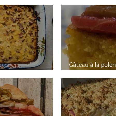
Gâteau à la pole
hubarbe (avec polenta)
rhubarbe (sans g