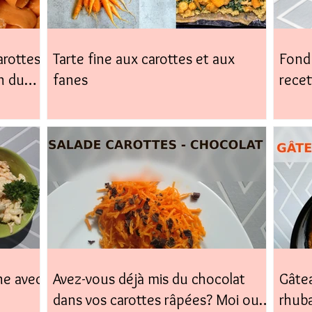
arottes,
Tarte fine aux carottes et aux
Fond 
n du
fanes
recet
facile
ne avec
Avez-vous déjà mis du chocolat
Gâtea
dans vos carottes râpées? Moi oui,
rhub