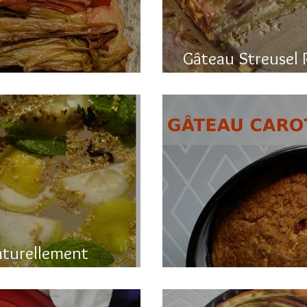
Gâteau Streusel 
a rhubarbe
et hyper bon!
aturellement
Gâteau printanier