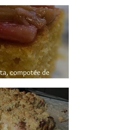
nta, compotée de
luten)